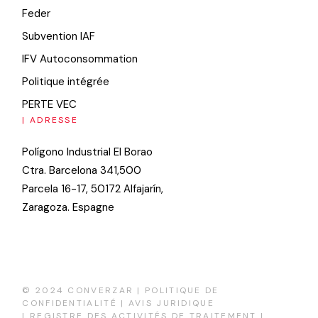
Feder
Subvention IAF
IFV Autoconsommation
Politique intégrée
PERTE VEC
| ADRESSE
Polígono Industrial El Borao
Ctra. Barcelona 341,500
Parcela 16-17, 50172 Alfajarín,
Zaragoza. Espagne
© 2024 CONVERZAR |
POLITIQUE DE
CONFIDENTIALITÉ
|
AVIS JURIDIQUE
|
REGISTRE DES ACTIVITÉS DE TRAITEMENT
|