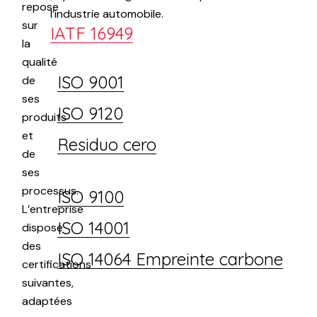
repose
l’industrie automobile.
sur
IATF 16949
la
qualité
ISO 9001
de
ses
ISO 9120
produits
et
Residuo cero
de
ses
processus.
ISO 9100
L’entreprise
ISO 14001
dispose
des
ISO 14064 Empreinte carbone
certifications
suivantes,
adaptées