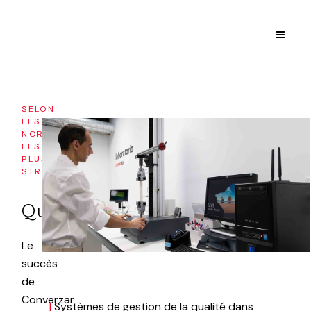
SELON
LES
NORMES
LES
PLUS
STRICTES
Qualité
Le
succès
de
Converzar
|
Systèmes de gestion de la qualité dans