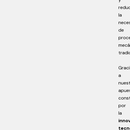
redu
la
nece
de
proc
mecá
tradi
Graci
a
nues
apue
cons
por
la
inno
tecn