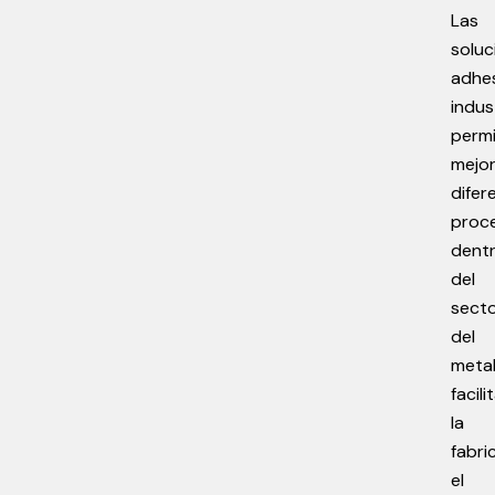
Las
soluc
adhe
indus
perm
mejor
difer
proc
dent
del
sect
del
metal
facil
la
fabri
el