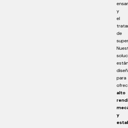
ensa
y
el
trat
de
super
Nues
soluc
está
dise
para
ofrec
alto
rend
mecá
y
esta