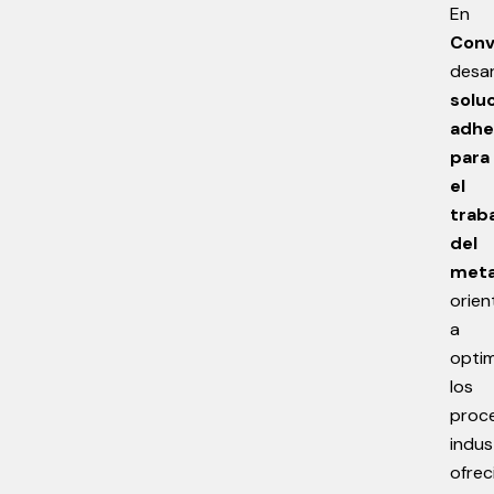
En
Conv
desar
solu
adhe
para
el
trab
del
meta
orien
a
optim
los
proc
indus
ofrec