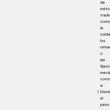
de
méto
tradi
com
la
solda
los
rema
o
las
fijac
mecá
cont
a:
Dismi
el
peso