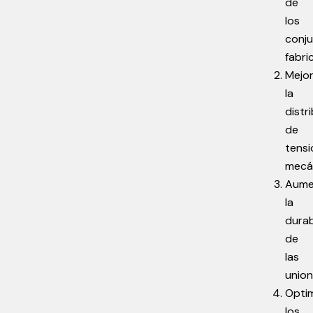
de
los
conj
fabri
Mejor
la
distr
de
tensi
mecá
Aume
la
durab
de
las
unio
Optim
los