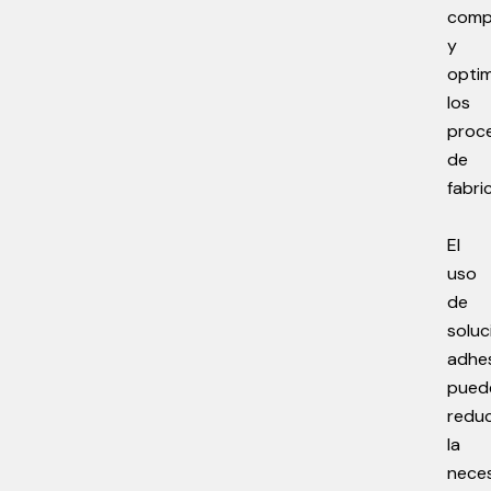
comp
y
opti
los
proc
de
fabri
El
uso
de
soluc
adhe
pued
reduc
la
nece