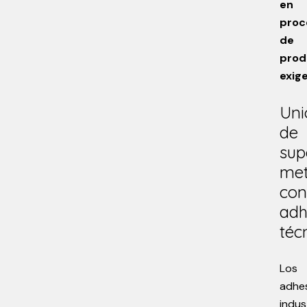
en
proc
de
prod
exig
Uni
de
sup
met
con
adh
téc
Los
adhe
indus