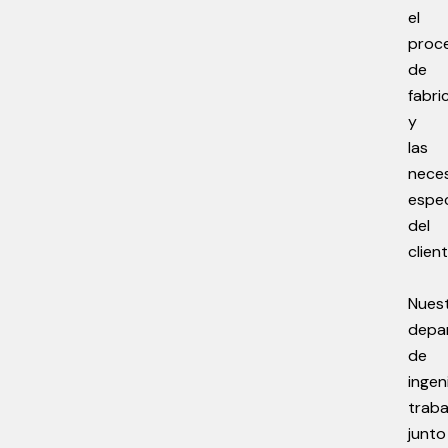
el
proc
de
fabri
y
las
nece
espec
del
client
Nues
depa
de
ingen
traba
junto