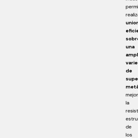
perm
realiz
unio
efic
sobr
una
ampl
vari
de
supe
metá
mejo
la
resis
estru
de
los