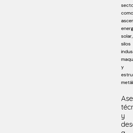
sect
com
ascen
energ
solar,
silos
indus
maqui
y
estru
metál
Ase
téc
y
des
a