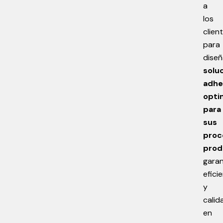
a
los
clien
para
diseñ
solu
adhe
opti
para
sus
proc
prod
gara
efici
y
calid
en