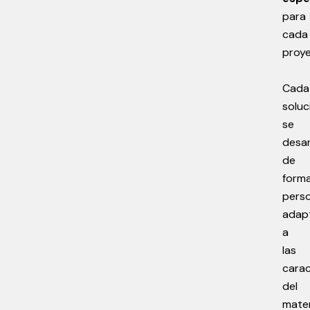
para
cada
proye
Cada
soluc
se
desar
de
form
perso
adap
a
las
carac
del
mater