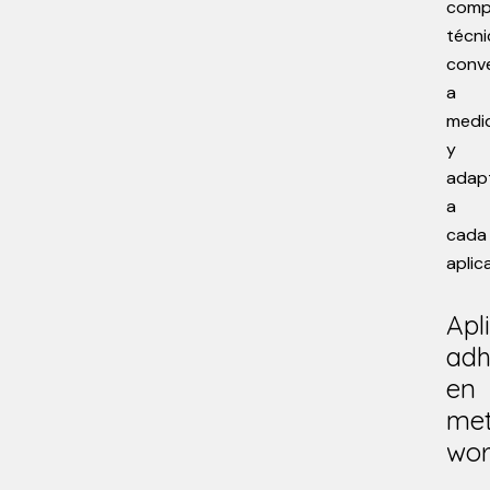
comp
técni
conv
a
medi
y
adap
a
cada
aplic
Apl
adh
en
met
wor