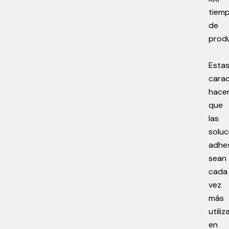
tiem
de
prod
Esta
carac
hace
que
las
soluc
adhe
sean
cada
vez
más
utili
en