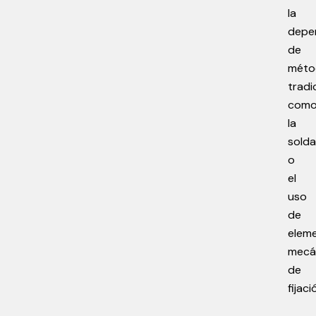
la
depe
de
méto
tradi
com
la
sold
o
el
uso
de
elem
mecá
de
fijaci