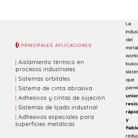
La
indus
del
PRINCIPALES APLICACIONES
meta
work
|
Aislamiento térmico en
busc
procesos industriales
sist
|
Sistemas orbitales
que
perm
|
Sistema de cinta abrasiva
unio
|
Adhesivos y cintas de sujeción
resi
|
Sistemas de lijado industrial
rápi
|
Adhesivos especiales para
y
superficies metálicas
fiabl
redu