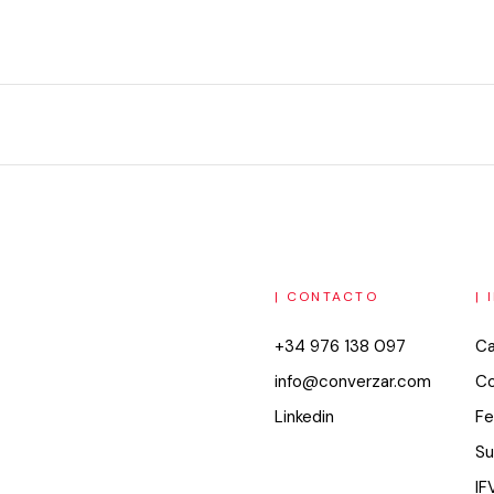
| CONTACTO
|
+34 976 138 097
Ca
info@converzar.com
Co
Linkedin
Fe
Su
IF